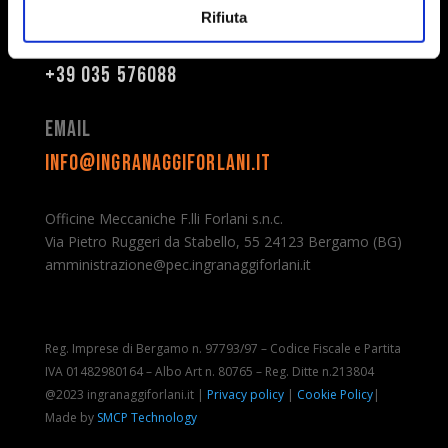
Rifiuta
Telefono
+39 035 576088
Email
info@ingranaggiforlani.it
Officine Meccaniche F.lli Forlani s.n.c.
Via Pietro Ruggeri da Stabello, 55 24123 Bergamo (BG)
amministrazione@pec.ingranaggiforlani.it
Reg. Imprese di Bergamo n. 97793/97 – Codice Fiscale e Partita
IVA 01482980164 – Albo Art n. 80765 – Reg. Ditte n.213804
@2023 ingranaggiforlani.it |
Privacy policy
|
Cookie Policy
|
Made by
SMCP Technology